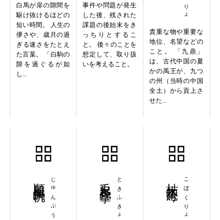
白馬が扉の隙間を
事件や問題が発生
駆け抜けるほどの
した後、残された
短い時間。 人生の
課題の後始末をき
貴重な物や重要な
儚さや、歳月の過
っちりとするこ
地位、名望などの
ぎる速さをたとえ
と。 後々のことを
こと。 「九鼎」
た言葉。 「白駒の
想定して、取り扱
は、古代中国の夏
隙を過ぐるが如
いを考えること。
かの禹王が、九つ
し...
の州（当時の中国
全土）から貢上さ
せた...
順風満帆
じゅんぷうまんぱん
兎起鳧挙
ときふきょ
枯木竜吟
こぼくりょうぎん