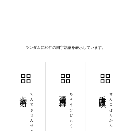
ランダムに30件の四字熟語を表示しています。
点滴穿石
てんてきせんせき
張眉怒目
ちょうびどもく
千呼万喚
せんこばんかん