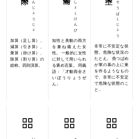
かげんじょうじょ
さいしょくけんび
えんそうばくじょう
加算（足し算）、
知性と美貌の両方
非常に不安定な状
減算（引き算）、
を兼ね備えた女
態。危険な状況の
乗算（掛け算）、
性。 一般的に女性
たとえ。 燕つばめ
除算（割り算）の
に対して用いられ
が軍の幕の上に巣
総称。四則演算。
る褒め言葉。 同義
を作るようなもの
語：「才貌両全さ
で、非常に不安定
いぼうりょうぜ
で危険な状態のこ
ん」
と...
移山造海
歳寒三友
無断転載