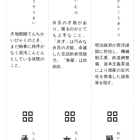
てんぞうそうまい
しょくさんこうぎょう
弁舌の才能があ
り、喋るのがとて
天地開闢てんちか
も上手なこと。
いびゃくのとき、
「弁才」は巧みな
明治政府が西洋諸
まだ物事に秩序が
弁舌の才能。卓越
国に対抗し、機械
なく混沌こんとん
した言語的表現能
制工業、鉄道網整
としている状態の
力。 「無礙」は自
備、資本主義育成
こと。
由自...
により国家の近代
化を推進した諸政
策を指す。
子子孫孫
六度万行
励声一番