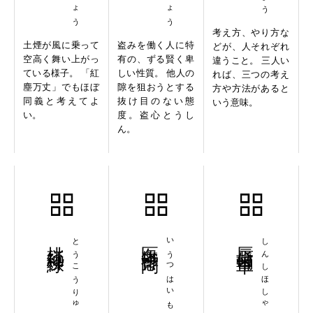
考え方、やり方な
土煙が風に乗って
盗みを働く人に特
どが、人それぞれ
空高く舞い上がっ
有の、ずる賢く卑
違うこと。 三人い
ている様子。 「紅
しい性質。 他人の
れば、三つの考え
塵万丈」でもほぼ
隙を狙おうとする
方や方法があると
同義と考えてよ
抜け目のない態
いう意味。
い。
度。盗心とうし
ん。
桃紅柳緑
とうこうりゅうりょく
医鬱排悶
いうつはいもん
唇歯輔車
しんしほしゃ