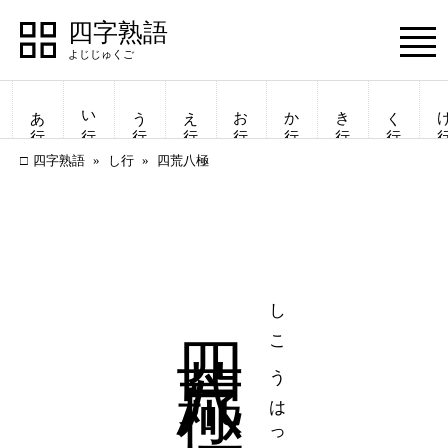
四字熟語
Menu
あ行
い行
う行
え行
お行
か行
き行
く行
け
四字熟語
し行
四荒八極
四荒八極
しこうはっきょく
四字熟語
四字熟語
一覧表示
一覧表示