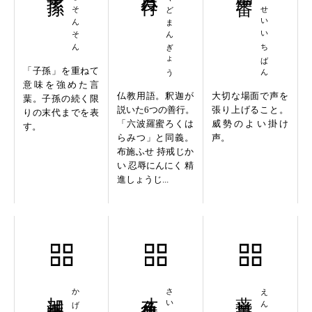
ししそんそん
ろくどまんぎょう
れいせいいちばん
「子孫」を重ねて
意味を強めた言
仏教用語。釈迦が
大切な場面で声を
葉。子孫の続く限
説いた6つの善行。
張り上げること。
りの末代までを表
「六波羅蜜ろくは
威勢のよい掛け
す。
らみつ」と同義。
声。
布施ふせ 持戒じか
い 忍辱にんにく 精
進しょうじ...
加減乗除
才色兼備
燕巣幕上