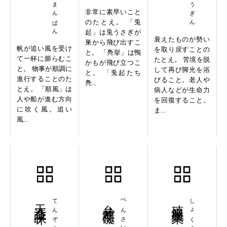
非常に素早いこと
のたとえ。 「兎
起」は兎うさぎが
衰えたものが勢い
巣から飛び出すこ
帆が追い風を受け
を取り戻すことの
と。 「鳧挙」は鴨
て一杯に膨らむこ
たとえ。 苦境を脱
かもが飛び立つこ
と。 物事が順調に
して再び脚光を浴
と。 「兎起たち
進行することのた
びること。老人や
鳧...
とえ。 「順風」は
病人などが生命力
人や船が進む方向
を回復すること。
に吹く風。追い
ま...
風...
天造草昧
弁才無礙
べんさいむげ
殖産興業