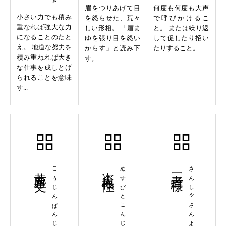
眉をつりあげて目
何度も何度も大声
小さい力でも積み
を怒らせた、荒々
で呼びかけるこ
重なれば強大な力
しい形相。 「眉ま
と。 または繰り返
になることのたと
ゆを張り目を怒い
して促したり招い
え。 地道な努力を
からす」と読み下
たりすること。
積み重ねれば大き
す。
な仕事を成しとげ
られることを意味
す...
黄塵万丈
こうじんばんじょう
盗人根性
ぬすびとこんじょう
三者三様
さんしゃさんよう