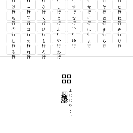
け行
こ行
さ行
し行
す行
せ行
そ行
た行
ち行
つ行
て行
と行
な行
に行
ぬ行
ね行
の行
は行
ひ行
ふ行
へ行
ほ行
ま行
み行
む行
め行
も行
や行
ゆ行
よ行
ら行
り行
る行
れ行
ろ行
わ行
四字熟語
よじじゅくご