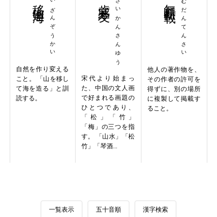
いざんぞうかい
さいかんさんゆう
むだんてんさい
自然を作り変える
他人の著作物を、
宋代より始まっ
こと。 「山を移し
その作者の許可を
た、中国の文人画
て海を造る」と訓
得ずに、別の場所
で好まれる画題の
読する。
に複製して掲載す
ひとつであり、
ること。
「松」「竹」
「梅」の三つを指
す。 「山水」「松
竹」「琴酒...
一覧表示
五十音順
漢字検索