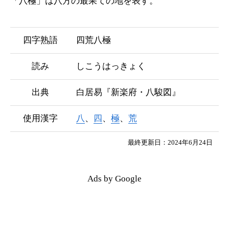
「八極」は八方の最果ての地を表す。
四字熟語
四荒八極
読み
しこうはっきょく
出典
白居易『新楽府・八駿図』
使用漢字
八
、
四
、
極
、
荒
最終更新日：2024年6月24日
Ads by Google