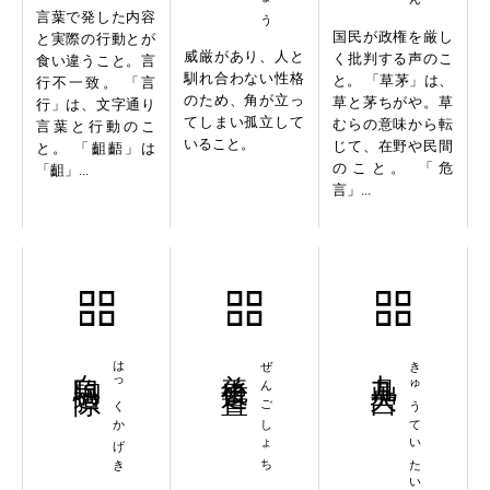
言葉で発した内容
国民が政権を厳し
と実際の行動とが
威厳があり、人と
く批判する声のこ
食い違うこと。言
馴れ合わない性格
と。 「草茅」は、
行不一致。 「言
のため、角が立っ
草と茅ちがや。草
行」は、文字通り
てしまい孤立して
むらの意味から転
言葉と行動のこ
いること。
じて、在野や民間
と。 「齟齬」は
のこと。 「危
「齟」...
言」...
白駒過隙
はっくかげき
善後処置
ぜんごしょち
九鼎大呂
きゅうていたいりょ