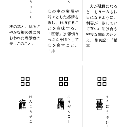
一方が駄目になる
心の中の鬱屈や
と、もう一方も駄
悶々とした感情を
目になるように、
癒し、解消するこ
利害が一致してい
桃の花と、緑あざ
とを意味する。
て互いに助け合う
やかな柳の葉にお
「医鬱」は 鬱憤う
密接な関係のたと
おわれた春景色の
っぷんを晴らして
え。 別表記：「輔
美しさのこと。
心を癒すこと。
車...
「排...
言行齟齬
げんこうそご
風岸孤峭
ふうがんこしょう
草茅危言
そうぼうきげん