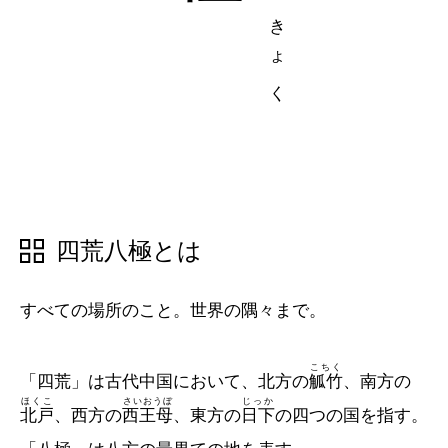
五十音順
五十音順
漢字検索
漢字検索
四荒八極とは
すべての場所のこと。世界の隅々まで。
こちく
「四荒」は古代中国において、北方の
觚竹
、南方の
ほくこ
さいおうぼ
じっか
北戸
、西方の
西王母
、東方の
日下
の四つの国を指す。