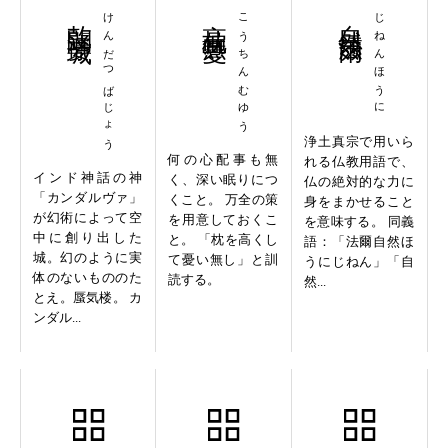
乾闥婆城
けんだつばじょう
高枕無憂
こうちんむゆう
自然法爾
じねんほうに
浄土真宗で用いら
何の心配事も無
れる仏教用語で、
インド神話の神
く、深い眠りにつ
仏の絶対的な力に
「カンダルヴァ」
くこと。 万全の策
身をまかせること
が幻術によって空
を用意しておくこ
を意味する。 同義
中に創り出した
と。 「枕を高くし
語：「法爾自然ほ
城。幻のように実
て憂い無し」と訓
うにじねん」「自
体のないもののた
読する。
然...
とえ。蜃気楼。 カ
ンダル...