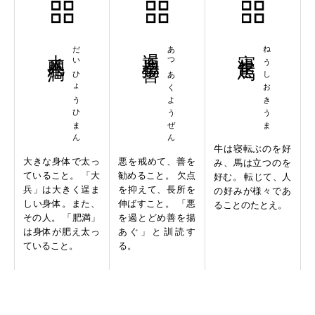
大兵肥満
だいひょうひまん
遏悪揚善
あつあくようぜん
寝牛起馬
ねうしおきうま
牛は寝転ぶのを好
大きな身体で太っ
悪を戒めて、善を
み、馬は立つのを
ていること。 「大
勧めること。 欠点
好む。 転じて、人
兵」は大きく逞ま
を抑えて、長所を
の好みが様々であ
しい身体。また、
伸ばすこと。 「悪
ることのたとえ。
その人。 「肥満」
を遏とどめ善を揚
は身体が肥え太っ
あぐ」と訓読す
ていること。
る。