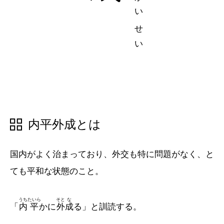
五十音順
五十音順
漢字検索
漢字検索
内平外成とは
国内がよく治まっており、外交も特に問題がなく、と
ても平和な状態のこと。
うち
たいら
そと
な
「
内
平
かに
外
成
る」と訓読する。