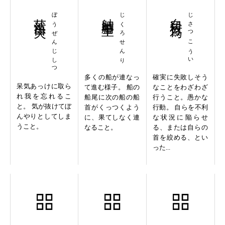
茫然自失
ぼうぜんじしつ
舳艫千里
じくろせんり
自殺行為
じさつこうい
多くの船が連なっ
確実に失敗しそう
呆気あっけに取ら
て進む様子。 船の
なことをわざわざ
れ我を忘れるこ
船尾に次の船の船
行うこと。愚かな
と。 気が抜けてぼ
首がくっつくよう
行動。 自らを不利
んやりとしてしま
に、果てしなく連
な状況に陥らせ
うこと。
なること。
る、または自らの
首を絞める、とい
った...