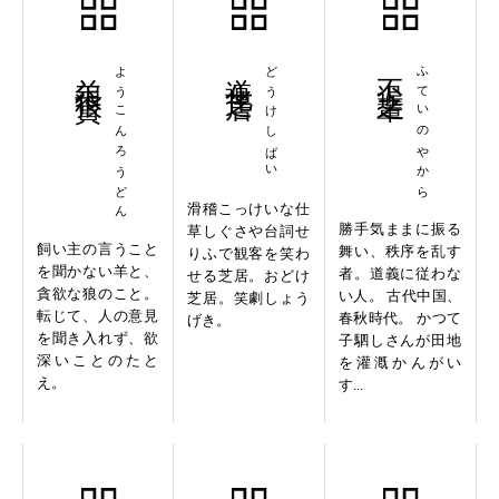
羊很狼貪
ようこんろうどん
道化芝居
どうけしばい
不逞之輩
ふていのやから
滑稽こっけいな仕
勝手気ままに振る
草しぐさや台詞せ
飼い主の言うこと
舞い、秩序を乱す
りふで観客を笑わ
を聞かない羊と、
者。道義に従わな
せる芝居。おどけ
貪欲な狼のこと。
い人。 古代中国、
芝居。笑劇しょう
転じて、人の意見
春秋時代。 かつて
げき。
を聞き入れず、欲
子駟しさんが田地
深いことのたと
を灌漑かんがい
え。
す...