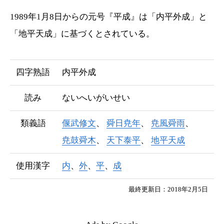
1989年1月8日からの元号『平成』は「内平外成」と
「地平天成」に基づくとされている。
四字熟語
内平外成
読み
ないへいがいせい
類義語
偃武修文
舜日尭年
尭風舜雨
尭鼓舜木
天下泰平
地平天成
使用漢字
内
、
外
、
平
、
成
最終更新日：2018年2月5日