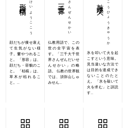
形容枯槁
けいようここう
三千世界
さんぜんせかい
敲氷求火
こうひょうきゅうか
顔だちが痩せ衰え
仏教用語で、この
て生気がない様
世の全宇宙を表
氷を叩いて火を起
子。窶やつれるこ
す。「三千大千世
こすという意味。
と。 「形容」は、
界さんぜんだいせ
見当違いな方法で
顔だち・容貌のこ
んせかい」の略
は目的を達成でき
と。 「枯槁」は、
語。 仏教の世界観
ないことのたと
草木が枯れるこ
では、須弥山しゅ
え。 「氷を敲いて
と。...
みせん...
火を求む」と訓読
す...