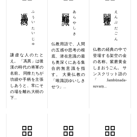
馮異大樹
ふういたいじゅ
阿頼耶識
あらやしき
閻浮檀金
えんぶだごん
仏教用語で、人間
仏教の経典の中で
の五感や思考の根
謙虚な人のたと
登場する架空の金
底、潜在意識の最
え。 「馮異」は後
の名称。紫磨黄金
も奥深くにある集
漢の時代の将軍の
しまおうごん。 サ
合的無意識を指
名前。 同僚たちが
ンスクリット語の
す。 大乗仏教の
功績や手柄を主張
「Jambūnada-
「唯識説ゆいしき
しあうと、常にそ
suvarṇ...
せつ」...
の場を離れ大樹の
下...