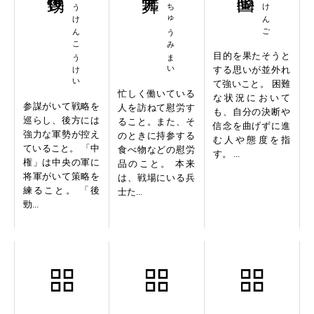
ちゅうけんこうけい
じんちゅうみまい
いしけんご
目的を果たそうと
する思いが並外れ
て強いこと。 困難
忙しく働いている
な状況において
参謀がいて戦略を
人を訪ねて慰労す
も、自分の決断や
巡らし、後方には
ること。また、そ
信念を曲げずに進
強力な軍勢が控え
のときに持参する
む人や態度を指
ていること。 「中
食べ物などの慰労
す。 ...
権」は中央の軍に
品のこと。 本来
将軍がいて策略を
は、戦場にいる兵
練ること。 「後
士た...
勁...