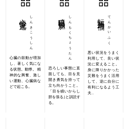
心悸亢進
しんきこうしん
瞋目張胆
しんもくちょうたん
転禍為福
てんかいふく
悪い状況をうまく
心臓の鼓動が増加
利用して、良い状
し、著しく気にな
況に変えること。
恐ろしい事態に直
る状態。動悸。 精
身に降りかかった
面しても、目を見
神的な興奮、激し
災難をうまく活用
開き勇気を持って
い運動、心臓病な
して、逆に自分に
立ち向かうこと。
どで起こる。
有利になるよう工
「目を瞋いからし
夫...
胆を張る｣と訓読す
る。