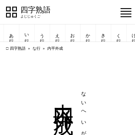
四字熟語
Menu
あ行
い行
う行
え行
お行
か行
き行
く行
け
四字熟語
な行
内平外成
内平外成
ないへいがいせい
四字熟語
四字熟語
一覧表示
一覧表示