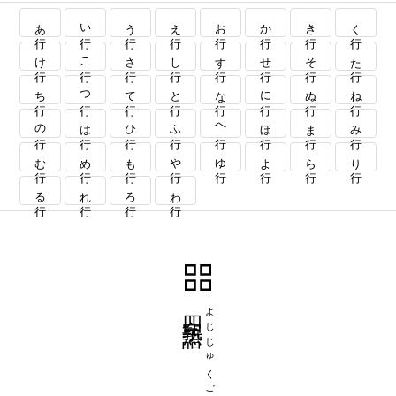
あ行
い行
う行
え行
お行
か行
き行
く行
け行
こ行
さ行
し行
す行
せ行
そ行
た行
ち行
つ行
て行
と行
な行
に行
ぬ行
ね行
の行
は行
ひ行
ふ行
へ行
ほ行
ま行
み行
む行
め行
も行
や行
ゆ行
よ行
ら行
り行
る行
れ行
ろ行
わ行
四字熟語
よじじゅくご