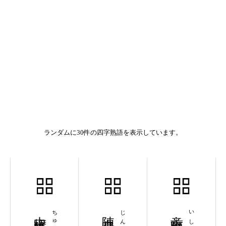
ランダムに30件の四字熟語を表示しています。
中権後勁
陣中見舞
意志堅固