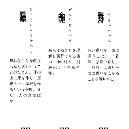
畳牀架屋
じょうしょうかおく
全知全能
ぜんちぜんのう
香気芬芬
こうきふんぷん
あらゆることを理
良い香りが一面に
解し実行できる能
漂うこと。 「香
無駄なことを何度
力。神の能力。 別
気」は良い香り。
も繰り返し行うこ
表記：「全智全
「芬芬」は辺り一
とのたとえ。 床の
能」
面に香りが広がる
上に床を作り、屋
ことを意味する。
根の上に屋根を作
るという意味。 ま
た、人の真似ば
か...