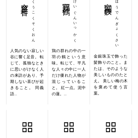
空谷足音
くうこくそくおん
鶏群一鶴
けいぐんいっかく
宝鈿玉釵
ほうでんぎょくさい
人気のない寂しい
鶏の群れの中の一
金銀珠玉で飾った
谷に響く足音。 転
羽の鶴という意
髪飾りのこと。ま
じて、孤独なとき
味。転じて、平凡
たは、そのような
に思いがけなく人
な人々の中に一人
美しいもののたと
の来訪があり、予
だけ優れた人物が
え。 美しい梅の木
期しない喜びが起
混じっているこ
を褒めて使う言
きること。 同義
と。 紅一点。泥中
葉。
語...
の蓮。...